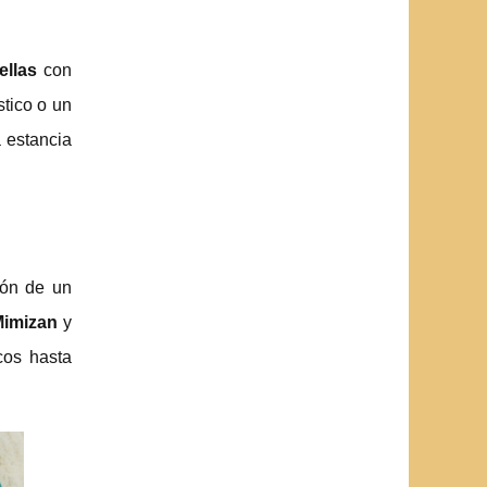
ellas
con
tico o un
 estancia
zón de un
imizan
y
cos hasta