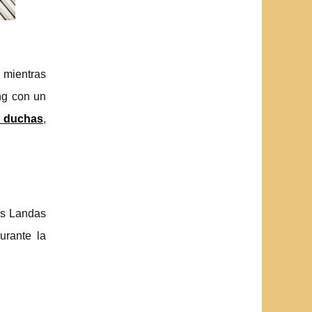
, mientras
ng con un
y
duchas
,
as Landas
urante la