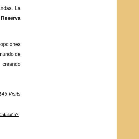
andas. La
a
Reserva
s opciones
 mundo de
s creando
145 Visits
Cataluña?