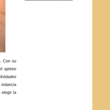
a. Con su
l ajetreo
ctividades
u estancia
elegir la