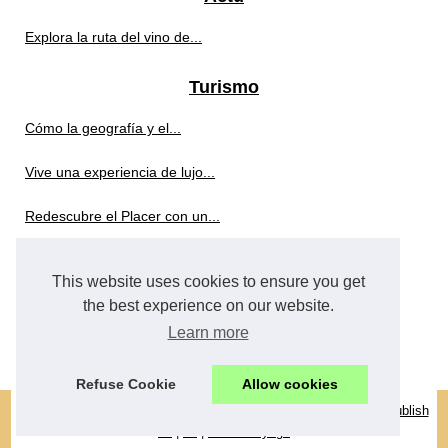
Explora la ruta del vino de...
Turismo
Cómo la geografía y el...
Vive una experiencia de lujo...
Redescubre el Placer con un...
Cómo disfrutar del confort...
This website uses cookies to ensure you get
Vinos y Tradición: Descubre...
the best experience on our website.
Learn more
Disfruta de los campings con...
Refuse Cookie
Allow cookies
© 2026
Viajesfortur.com
-
Best Read
-
Cookies Policy
-
RSS
-
eZ Publish
de
|
en
|
forfaitsvoyage