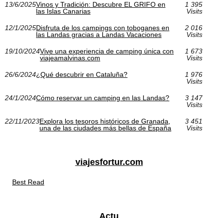
13/6/2025
Vinos y Tradición: Descubre EL GRIFO en
1 395
las Islas Canarias
Visits
12/1/2025
Disfruta de los campings con toboganes en
2 016
las Landas gracias a Landas Vacaciones
Visits
19/10/2024
Vive una experiencia de camping única con
1 673
viajeamalvinas.com
Visits
26/6/2024
¿Qué descubrir en Cataluña?
1 976
Visits
24/1/2024
Cómo reservar un camping en las Landas?
3 147
Visits
22/11/2023
Explora los tesoros históricos de Granada,
3 451
una de las ciudades más bellas de España
Visits
viajesfortur.com
Best Read
Actu